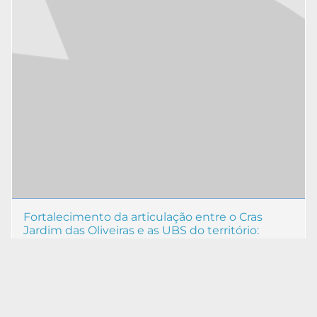
Fortalecimento da articulação entre o Cras
Jardim das Oliveiras e as UBS do território:
comunicação em rede e integração entre
assistência social e saúde
Promoção da Saúde
Aldiléia Maria Fagundes de Morais
25 jun 2026