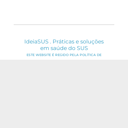
IdeiaSUS . Práticas e soluções
em saúde do SUS
ESTE WEBSITE É REGIDO PELA POLÍTICA DE
ACESSO ABERTO AO CONHECIMENTO, QUE
BUSCA GARANTIR À SOCIEDADE O ACESSO
GRATUITO, PÚBLICO E ABERTO AO CONTEÚDO
INTEGRAL DE TODA OBRA INTELECTUAL
PRODUZIDA PELA FIOCRUZ.
Fale Conosco:
ideia.sus@fiocruz.br
O conteúdo deste portal pode ser