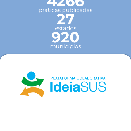
4266
práticas publicadas
27
estados
920
municípios