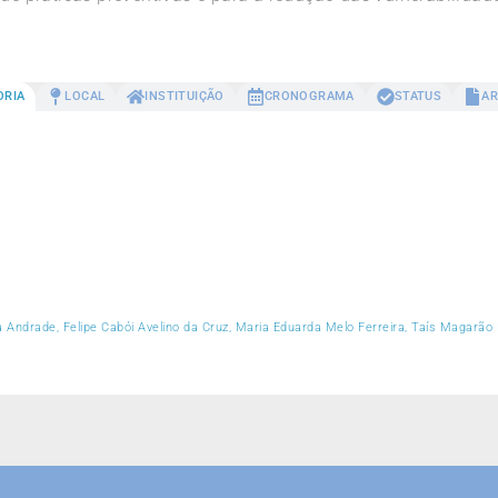
ORIA
LOCAL
INSTITUIÇÃO
CRONOGRAMA
STATUS
AR
ta Andrade, Felipe Cabói Avelino da Cruz, Maria Eduarda Melo Ferreira, Taís Magar