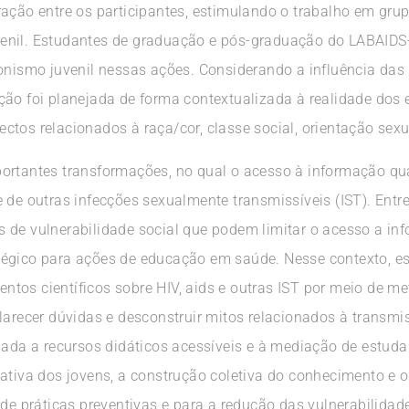
ação entre os participantes, estimulando o trabalho em grup
venil. Estudantes de graduação e pós-graduação do LABAID
gonismo juvenil nessas ações. Considerando a influência das
ção foi planejada de forma contextualizada à realidade dos 
tos relacionados à raça/cor, classe social, orientação sexu
ortantes transformações, no qual o acesso à informação qua
 de outras infecções sexualmente transmissíveis (IST). Entr
 de vulnerabilidade social que podem limitar o acesso a inf
égico para ações de educação em saúde. Nesse contexto, esta
os científicos sobre HIV, aids e outras IST por meio de met
larecer dúvidas e desconstruir mitos relacionados à transmi
ciada a recursos didáticos acessíveis e à mediação de estud
 ativa dos jovens, a construção coletiva do conhecimento e 
 de práticas preventivas e para a redução das vulnerabilidad