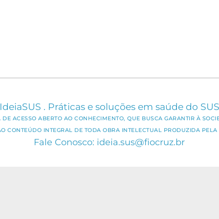
IdeiaSUS . Práticas e soluções em saúde do SU
CA DE ACESSO ABERTO AO CONHECIMENTO, QUE BUSCA GARANTIR À SOCI
AO CONTEÚDO INTEGRAL DE TODA OBRA INTELECTUAL PRODUZIDA PELA 
Fale Conosco: ideia.sus@fiocruz.br
er utilizado para todos os fins não comerciais, respeitados e rese