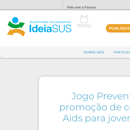
Fale com a Fiocruz
PUBLIQUE
SOBRE NÓS
PRÁTICA
Jogo Prevent
promoção de co
Aids para jove