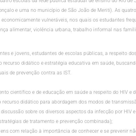
uatro escolas da rede pública estadual de ensino do Rio de 
onçalo e uma no município de São João de Meriti). As quatr
 e economicamente vulneráveis, nos quais os estudantes fr
ça alimentar, violência urbana, trabalho informal nas famíli
entes e jovens, estudantes de escolas públicas, a respeito 
o recurso didático e estratégia educativa em saúde, buscand
ais de prevenção contra as IST.
to científico e de educação em saúde a respeito do HIV e d
omo recurso didático para abordagem dos modos de transmis
iscussão sobre os diversos aspectos da infecção por HIV e d
stratégias de tratamento e prevenção combinada);
ovens com relação à importância de conhecer e se prevenir nã