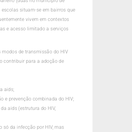
Janeiro (duas no município de
o escolas situam-se em bairros que
equentemente vivem em contextos
as e acesso limitado a serviços
dos modos de transmissão do HIV
o contribuir para a adoção de
a aids;
são e prevenção combinada do HIV;
a aids (estrutura do HIV,
o só da infecção por HIV, mas