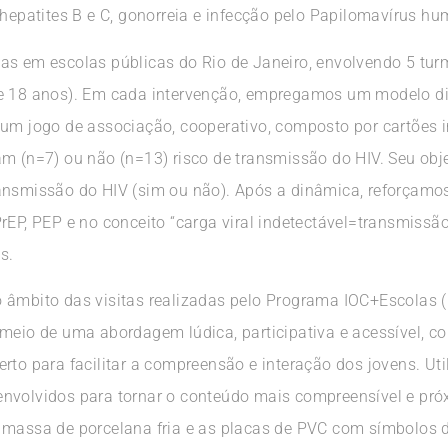
 hepatites B e C, gonorreia e infecção pelo Papilomavírus h
as em escolas públicas do Rio de Janeiro, envolvendo 5 tur
 e 18 anos). Em cada intervenção, empregamos um modelo did
 um jogo de associação, cooperativo, composto por cartões
am (n=7) ou não (n=13) risco de transmissão do HIV. Seu obj
ansmissão do HIV (sim ou não). Após a dinâmica, reforçamo
rEP, PEP e no conceito “carga viral indetectável=transmissã
s.
o âmbito das visitas realizadas pelo Programa IOC+Escolas
meio de uma abordagem lúdica, participativa e acessível, co
rto para facilitar a compreensão e interação dos jovens. U
nvolvidos para tornar o conteúdo mais compreensível e próx
 massa de porcelana fria e as placas de PVC com símbolos d