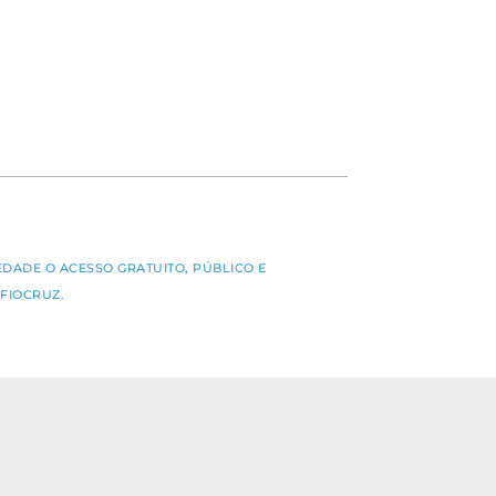
S
EDADE O ACESSO GRATUITO, PÚBLICO E
FIOCRUZ.
rvados os direitos dos autores.