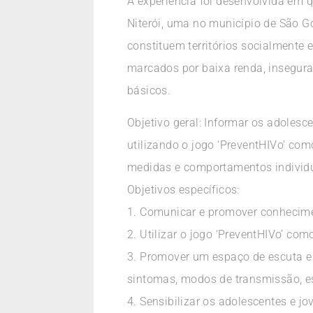
A experiência foi desenvolvida em q
Niterói, uma no município de São G
constituem territórios socialmente
marcados por baixa renda, inseguran
básicos.
Objetivo geral: Informar os adolesc
utilizando o jogo ‘PreventHIVo’ com
medidas e comportamentos individu
Objetivos específicos:
1. Comunicar e promover conhecimen
2. Utilizar o jogo ‘PreventHIVo’ c
3. Promover um espaço de escuta e d
sintomas, modos de transmissão, e
4. Sensibilizar os adolescentes e j