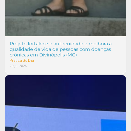
Projeto fortalece o autocuidado e melhora a
qualidade de vida de pessoas com doenças
crônicas em Divinópolis (MG)
Prática do Dia
20 jul 2026