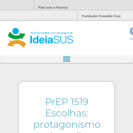
Fale com a Fiocruz
Fundação Oswaldo Cruz
Ol
PrEP 1519
Escolhas:
protagonismo