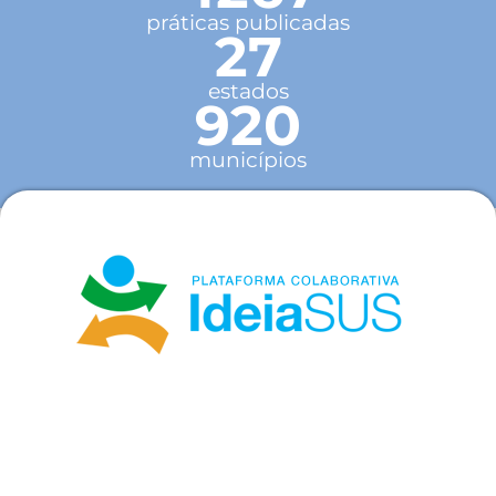
práticas publicadas
27
estados
920
municípios