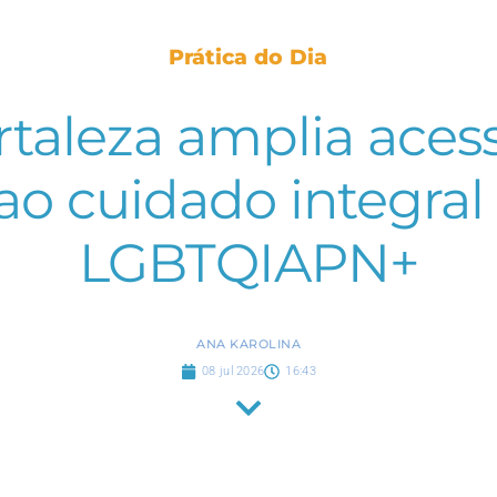
Prática do Dia
rtaleza amplia aces
ao cuidado integral
LGBTQIAPN+
ANA KAROLINA
08 jul 2026
16:43