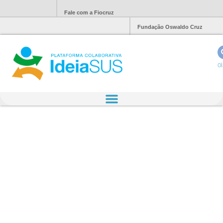
Fale com a Fiocruz
Fundação Oswaldo Cruz
Ol