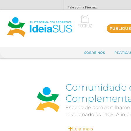
Fale com a Fiocruz
PUBLIQUE
SOBRE NÓS
PRÁTICA
Comunidade da
Complementa
Espaço de compartilhamento
relacionado às PICS. A inic
Leia mais