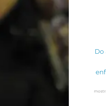
Do 
enf
mostr