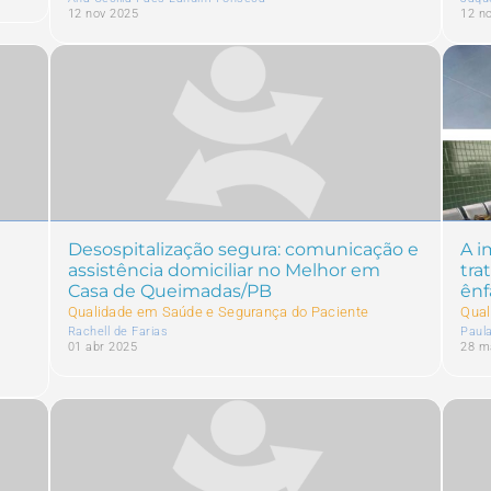
12 nov 2025
12 n
Desospitalização segura: comunicação e
A i
assistência domiciliar no Melhor em
tra
Casa de Queimadas/PB
ênf
Qualidade em Saúde e Segurança do Paciente
Qual
Rachell de Farias
Paula
01 abr 2025
28 m