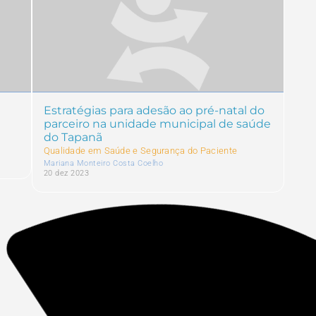
Estratégias para adesão ao pré-natal do
Boa
parceiro na unidade municipal de saúde
pac
do Tapanã
Gra
Qualidade em Saúde e Segurança do Paciente
Qual
Mariana Monteiro Costa Coelho
23 s
20 dez 2023