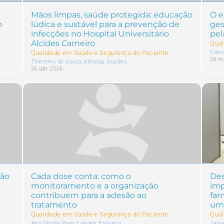
Mãos limpas, saúde protegida: educação
O e
o
lúdica e sustável para a prevenção de
ges
infecções no Hospital Universitário
pel
Alcides Carneiro
Qual
Qualidade em Saúde e Segurança do Paciente
Cami
26 m
Thiemmy de Souza Almeida Guedes
26 abr 2026
não
Cada dose conta: como o
Des
monitoramento e a organização
im
contribuem para a adesão ao
far
tratamento
um 
Qualidade em Saúde e Segurança do Paciente
Qual
Ana Cecilia Paes Landim Fonseca
Jaqu