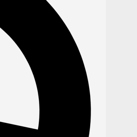
ssificação de risco familiar em
dades de saúde no município de
uá
idade em Saúde e Segurança do Paciente
 Evelyn Gomes Serra
un 2023