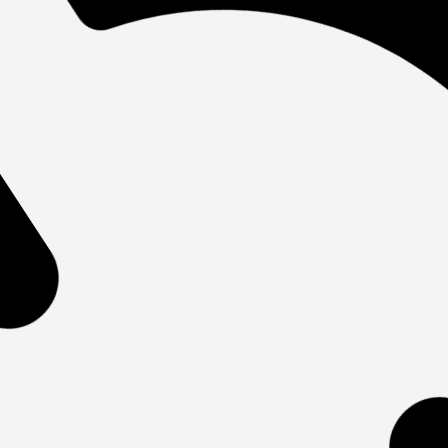
na
Projeto terapêutico singular em um
Cla
rd
município do interior paulista
uni
Ta
Qualidade em Saúde e Segurança do Paciente
Andréa Maria Castilho
Qual
02 jun 2023
Anne
02 j
l