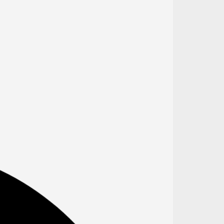
s práticas para segurança do
iente no município de Campo
nde (MS)
idade em Saúde e Segurança do Paciente
et 2023