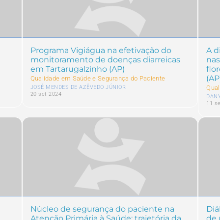
Programa Vigiágua na efetivação do
A d
monitoramento de doenças diarreicas
nas
em Tartarugalzinho (AP)
flo
(AP
Qualidade em Saúde e Segurança do Paciente
JOSÉ MENDES DE AZÊVEDO JÚNIOR
Qual
20 set 2024
DAN
11 s
Núcleo de segurança do paciente na
Diá
Atenção Primária à Saúde: trajetória da
de 