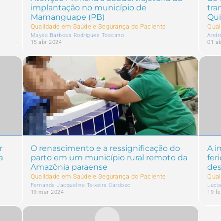
implantação no município de
tra
Mamanguape (PB)
Qui
Qualidade em Saúde e Segurança do Paciente
Qual
Maysa Barbosa Rodrigues Toscano
Andre
15 abr 2024
01 a
r
O renascimento e a ressignificação do
A i
a
parto em um município rural remoto da
fer
Amazônia paraense
des
Qualidade em Saúde e Segurança do Paciente
Qual
Fernanda Jacqueline Teixeira Cardoso
Luci
19 mar 2024
19 f