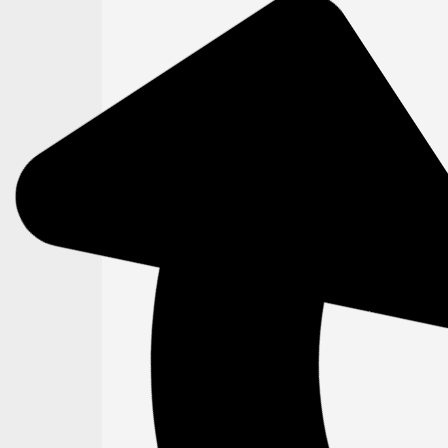
Ações para a segurança do paciente 
rede de saúde do município de Belfo
Roxo
Qualidade em Saúde e Segurança do Paciente
David de Araujo Lizardo, Fabiano de Oliveira, Rosangela
Aparecida Viana
02 jun 2023
Programa Língua Livre: um diferencia
em anquiloglossia de bebês no
município de Linhares (ES)
Qualidade em Saúde e Segurança do Paciente
Itamar Francisco Teixeira
02 fev 2016