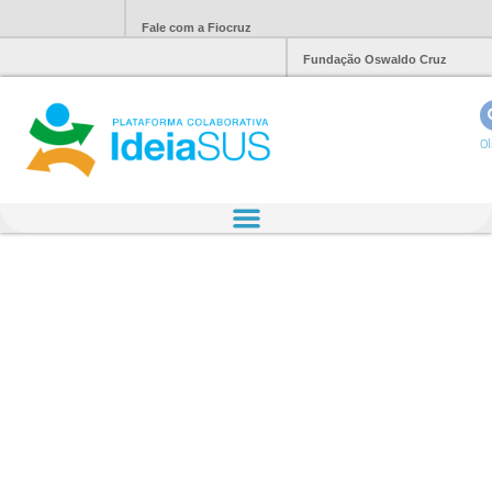
Fale com a Fiocruz
Fundação Oswaldo Cruz
Ol