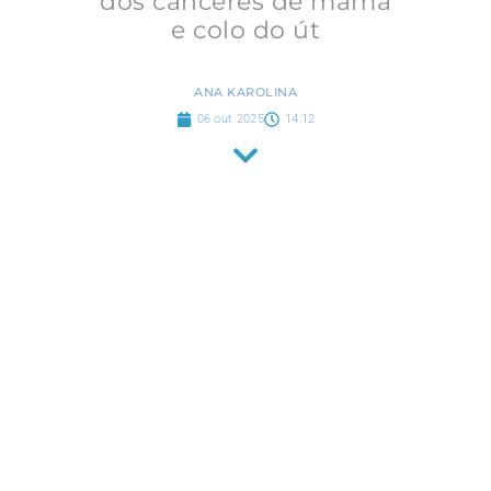
dos cânceres de mama
e colo do út
ANA KAROLINA
06 out 2025
14:12