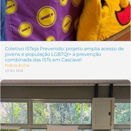
Coletivo ISTeja Prevenido: projeto amplia acesso de
jovens e população LGBTQI+ à prevenção
combinada das ISTs em Cascavel
Prática do Dia
20 fev 2026