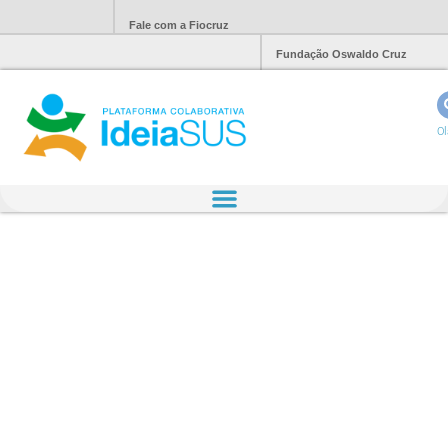
Fale com a Fiocruz
Fundação Oswaldo Cruz
Ol