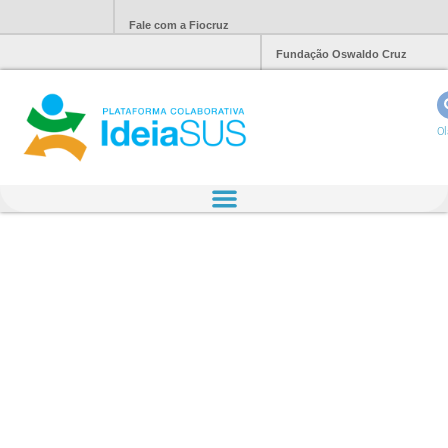
Fale com a Fiocruz
Fundação Oswaldo Cruz
Ol