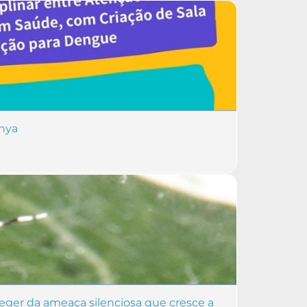
unya
teger da ameaça silenciosa que cresce a