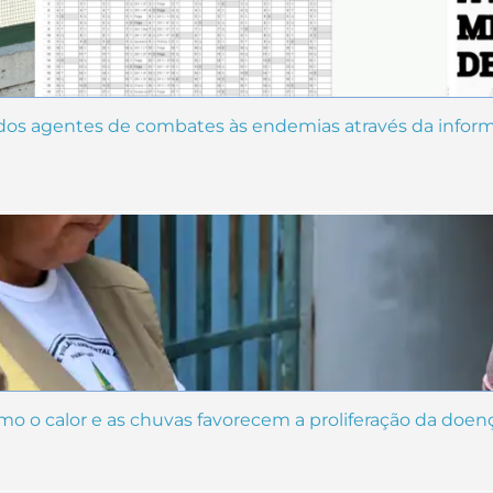
 dos agentes de combates às endemias através da infor
 o calor e as chuvas favorecem a proliferação da doenç