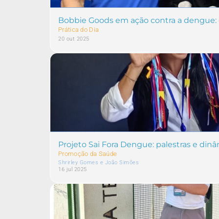
Bobbie Goods em ação contra a dengue: c
Prática do Dia
20 out 2025
Projeto Sai Fora Dengue: palestras e di
Promoção da Saúde
Shrirley Gomes e João Simões
16 jul 2025