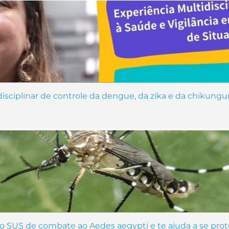
isciplinar de controle da dengue, da zika e da chikung
do SUS de combate ao Aedes aegypti e te ajuda a se pro