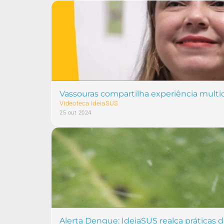
Vassouras compartilha experiência multid
Videoteca IdeiaSUS
25 out 2024
Alerta Dengue: IdeiaSUS realça práticas 