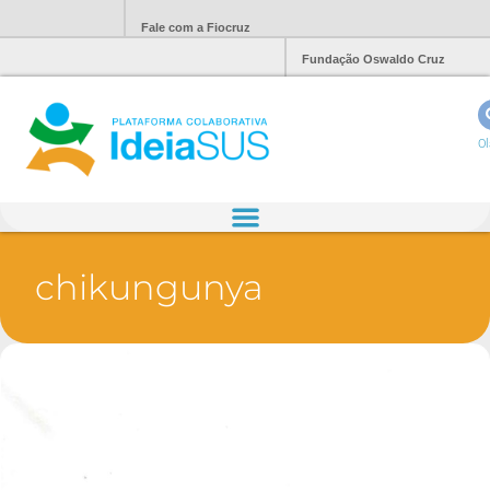
Fale com a Fiocruz
Fundação Oswaldo Cruz
Ol
chikungunya