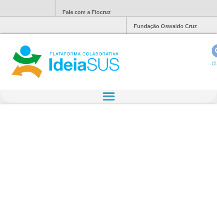
Fale com a Fiocruz
Fundação Oswaldo Cruz
Ol