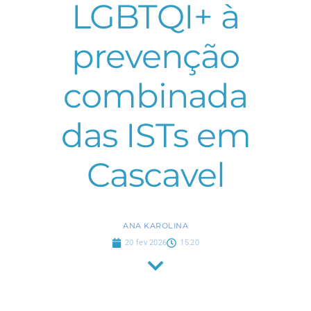
LGBTQI+ à
prevenção
combinada
das ISTs em
Cascavel
ANA KAROLINA
20 fev 2026
15:20