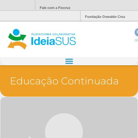
Fale com a Fiocruz
Fundação Oswaldo Cruz
Ol
Educação Continuada