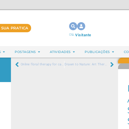
 SUA PRATICA
Olá,
Visitante
S
POSTAGENS
ATIVIDADES
PUBLICAÇÕES
CO
Online floral therapy for cancer patients: an experience report from ZENCancer Institute
Drawn to Nature: Art Therapy on Biological Museum Promoting Mental Health and Well-being to Workers.