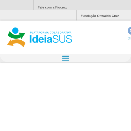
Fale com a Fiocruz
Fundação Oswaldo Cruz
Ol