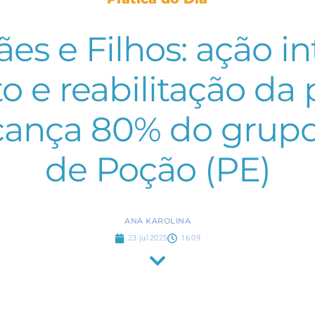
s e Filhos: ação int
o e reabilitação da
lcança 80% do grup
de Poção (PE)
ANA KAROLINA
23 jul 2025
16:09