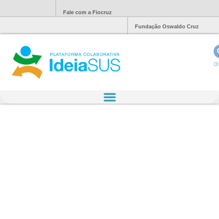
Fale com a Fiocruz
Fundação Oswaldo Cruz
Ol