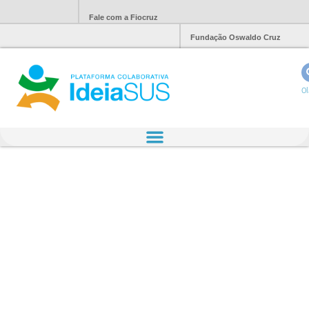
Fale com a Fiocruz
Fundação Oswaldo Cruz
Ol