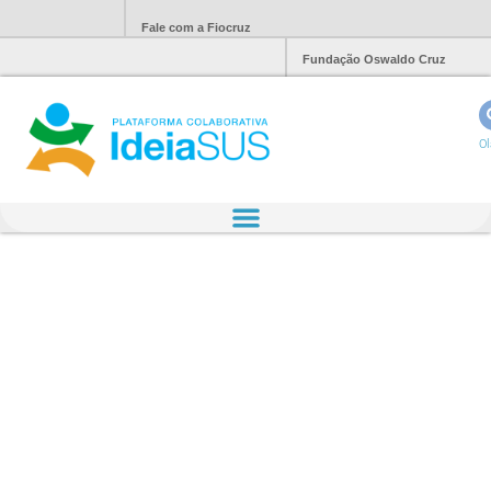
Fale com a Fiocruz
Fundação Oswaldo Cruz
Ol