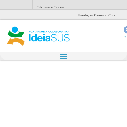
Fale com a Fiocruz
Fundação Oswaldo Cruz
Ol