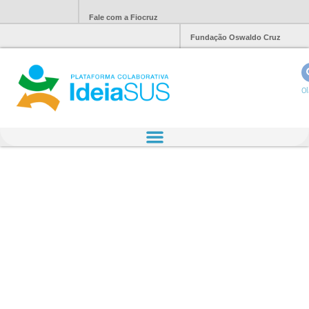
Fale com a Fiocruz
Fundação Oswaldo Cruz
Ol