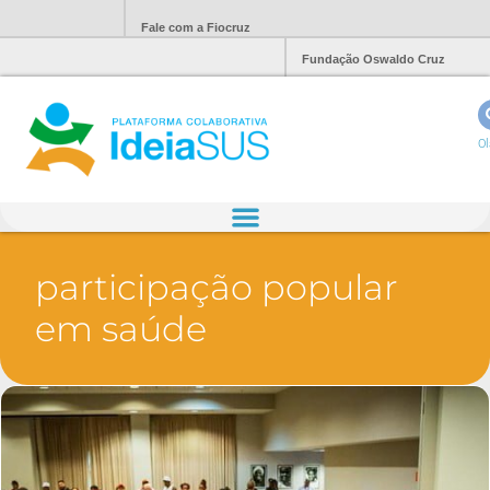
Fale com a Fiocruz
Fundação Oswaldo Cruz
Ol
participação popular
em saúde