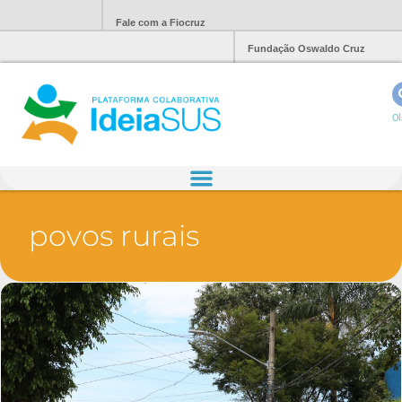
Fale com a Fiocruz
Fundação Oswaldo Cruz
Ol
povos rurais