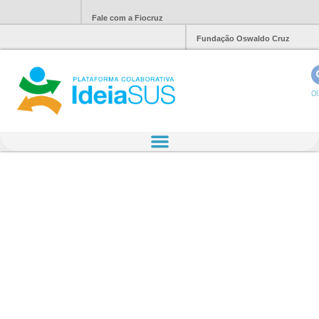
Fale com a Fiocruz
Fundação Oswaldo Cruz
Ol