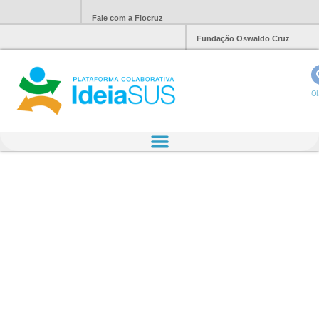
Fale com a Fiocruz
Fundação Oswaldo Cruz
Ol