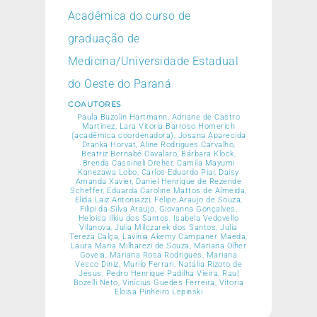
Acadêmica do curso de
graduação de
Medicina/Universidade Estadual
do Oeste do Paraná
COAUTORES
Paula Buzolin Hartmann, Adriane de Castro
Martinez, Lara Vitoria Barroso Homerich
(acadêmica coordenadora), Josana Aparecida
Dranka Horvat, Aline Rodrigues Carvalho,
Beatriz Bernabé Cavalaro, Bárbara Klock,
Brenda Cassineli Dreher, Camila Mayumi
Kanezawa Lobo, Carlos Eduardo Piai, Daisy
Amanda Xavier, Daniel Henrique de Rezende
Scheffer, Eduarda Caroline Mattos de Almeida,
Elida Laiz Antoniazzi, Felipe Araujo de Souza,
Filipi da Silva Araujo, Giovanna Gonçalves,
Heloisa Ilkiu dos Santos, Isabela Vedovello
Vilanova, Julia Milczarek dos Santos, Julia
Tereza Calça, Lavínia Akemy Campaner Maeda,
Laura Maria Milharezi de Souza, Mariana Olher
Goveia, Mariana Rosa Rodrigues, Mariana
Vesco Diniz, Murilo Ferrari, Natália Rizoto de
Jesus, Pedro Henrique Padilha Vieira, Raul
Bozelli Neto, Vinícius Guedes Ferreira, Vitoria
Eloisa Pinheiro Lepinski