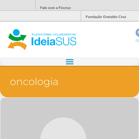
Fale com a Fiocruz
Fundação Oswaldo Cruz
Ol
oncologia