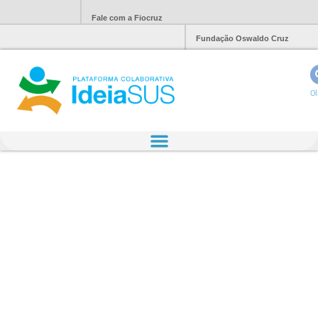
Fale com a Fiocruz
Fundação Oswaldo Cruz
Ol