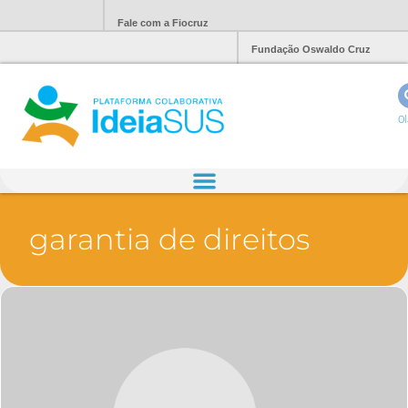
Fale com a Fiocruz
Fundação Oswaldo Cruz
Ol
garantia de direitos