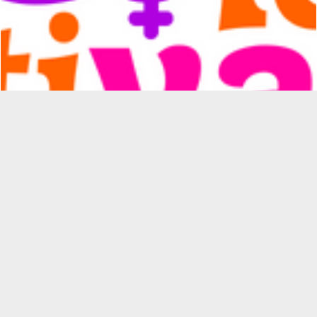
Coletiva de mulheres em ação pela saúde
comunitária
Promoção da Saúde