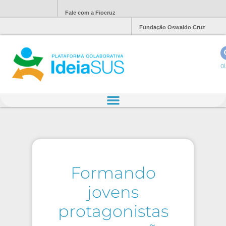
Fale com a Fiocruz
Fundação Oswaldo Cruz
Ol
Formando
jovens
protagonistas