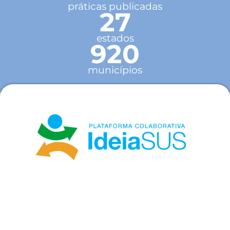
práticas publicadas
27
estados
920
municípios