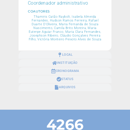
Coordenador administrativo
COAUTORES
Thamiris Catão Raybolt, Isabela Almeida
Fernandes, Hudson Ramos Ferreira, Rafael
Duarte D'Oliveira, Maria Fernanda de Souza
Nascimento, Camila Brito Moreira, Maria
Euterpe Aguiar Franco, Maria Clara Fernandes,
Josephson Ribeiro, Cláudio Gonçalves Pereira
Filho, Victória Monteiro Peixoto Alves de Souza
LOCAL
INSTITUIÇÃO
CRONOGRAMA
STATUS
ARQUIVOS
4266