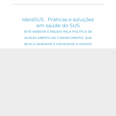
IdeiaSUS . Práticas e soluções
em saúde do SUS
ESTE WEBSITE É REGIDO PELA POLÍTICA DE
ACESSO ABERTO AO CONHECIMENTO, QUE
BUSCA GARANTIR À SOCIEDADE O ACESSO
GRATUITO, PÚBLICO E ABERTO AO CONTEÚDO
INTEGRAL DE TODA OBRA INTELECTUAL
PRODUZIDA PELA FIOCRUZ.
Fale Conosco:
ideia.sus@fiocruz.br
O conteúdo deste portal pode ser
utilizado para todos os fins não
comerciais, respeitados e reservados os
direitos dos autores.