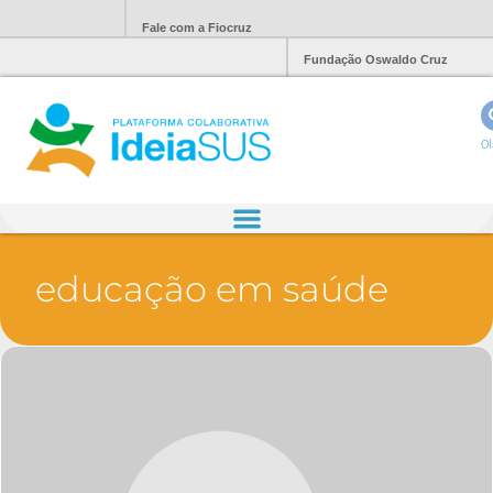
Fale com a Fiocruz
Fundação Oswaldo Cruz
Ol
educação em saúde