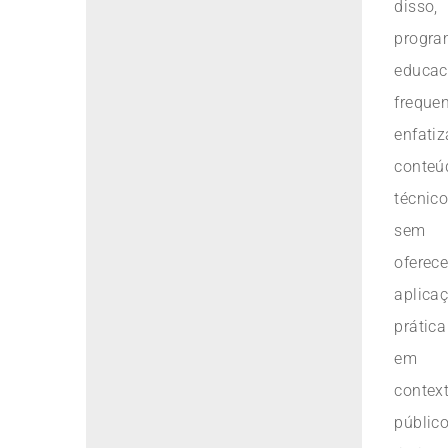
disso,
progr
educac
freque
enfati
conteú
técnic
sem
oferece
aplica
prática
em
contex
público