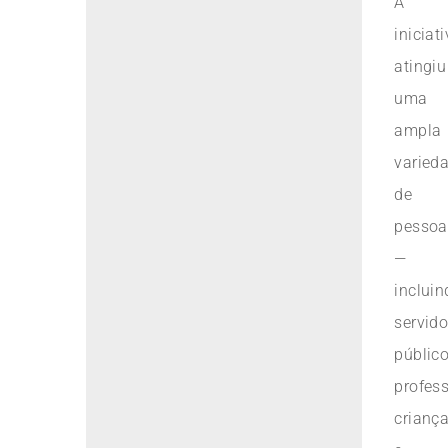
A
iniciat
atingiu
uma
ampla
varied
de
pessoa
—
incluin
servido
público
profess
crianç