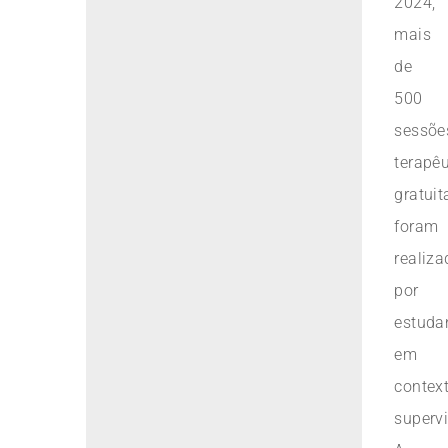
2024,
mais
de
500
sessõe
terapêu
gratuit
foram
realiz
por
estuda
em
contex
superv