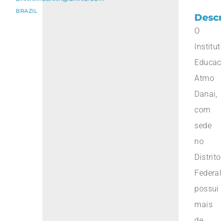
BRAZIL
Desc
O
Institu
Educac
Atmo
Danai,
com
sede
no
Distrito
Federal
possui
mais
de