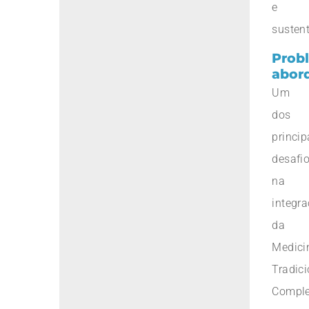
e
sustent
Prob
abor
Um
dos
princip
desafi
na
integr
da
Medici
Tradici
Compl