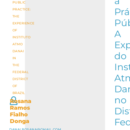
a
PUBLIC
Prá
PRACTICE:
THE
Púb
EXPERIENCE
OF
A
INSTITUTO
Exp
ATMO
DANAI
do
IN
Ins
THE
FEDERAL
At
DISTRICT
Da
OF
BRAZIL
no
Rosana
Ramos
Dis
Fialho
Fed
Donga
DANAI.ROSANA@GMAIL.COM