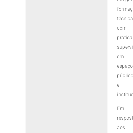
formaç
técnic
com
prática
superv
em
espaço
públic
e
institu
Em
respos
aos