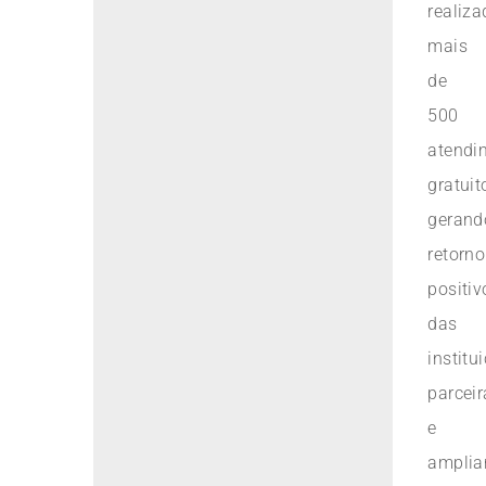
realiz
mais
de
500
atendi
gratuit
gerand
retorno
positiv
das
institu
parceir
e
amplia