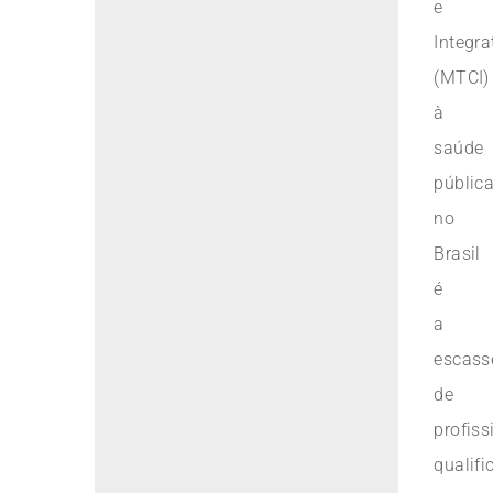
e
Integra
(MTCI)
à
saúde
públic
no
Brasil
é
a
escass
de
profiss
qualifi