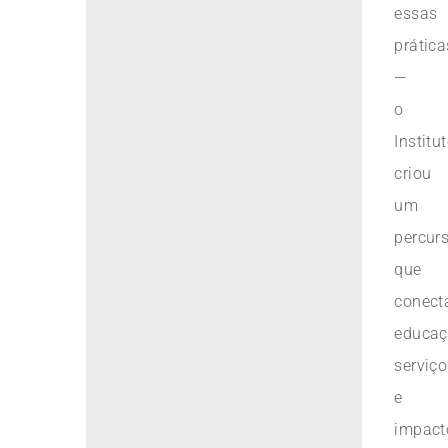
essas
prática
—
o
Institu
criou
um
percur
que
conect
educaç
serviço
e
impact