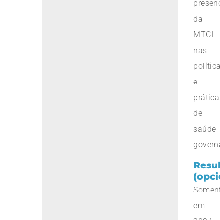
presen
da
MTCI
nas
polític
e
prática
de
saúde
govern
Resu
(opci
Somen
em