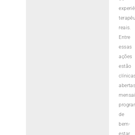
experi
terapêu
reais.
Entre
essas
ações
estão
clínica
aberta
mensai
progr
de
bem-
estar