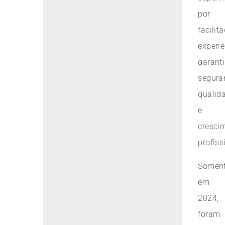
por
facilit
experie
garant
segura
qualid
e
cresci
profiss
Somen
em
2024,
foram