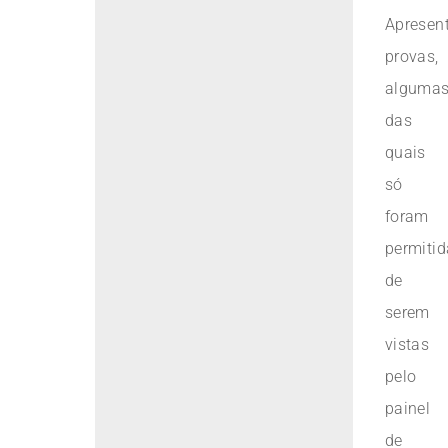
Apresent
provas,
alguma
das
quais
só
foram
permitid
de
serem
vistas
pelo
painel
de