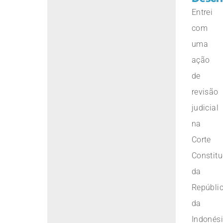
Entrei
com
uma
ação
de
revisão
judicial
na
Corte
Constitu
da
Repúbli
da
Indonési