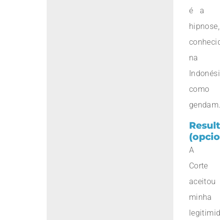
é a
hipnose,
conheci
na
Indonés
como
gendam
Resul
(opcio
A
Corte
aceitou
minha
legitimi