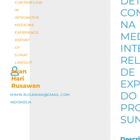
DE
CONTRAFLOW
CO
IN
INTEGRATIVE
NA
MEDICINE:
EXPERIENCE
ME
REPORT
INT
OF
SUNAT
RE
LAWSUIT
DE
Iwan
Hari
EXP
Rusawan
DO
MIMIN.RUSAWAN@GMAIL.COM
INDONESIA
PR
SU
Descr