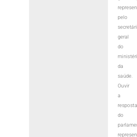
represe
pelo
secretár
geral
do
ministér
da
saúde.
Ouvir
a
respost
do
parlame
represe