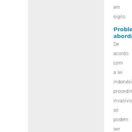
em
sigilo.
Probl
abord
De
acordo
com
a lei
indonési
procedi
invasivo
só
podem
ser