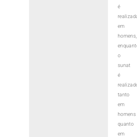
é
realizad
em
homens,
enquant
o
sunat
é
realizad
tanto
em
homens
quanto
em