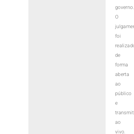
governo
O
julgame
foi
realizad
de
forma
aberta
ao
público
e
transmit
ao
vivo.