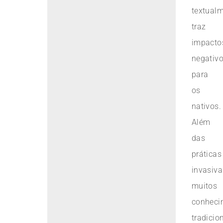
textualm
traz
impacto
negativ
para
os
nativos.
Além
das
práticas
invasiva
muitos
conheci
tradicio