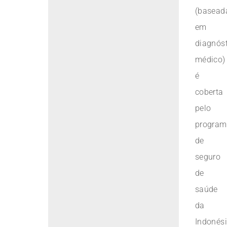
(basead
em
diagnós
médico)
é
coberta
pelo
program
de
seguro
de
saúde
da
Indonési