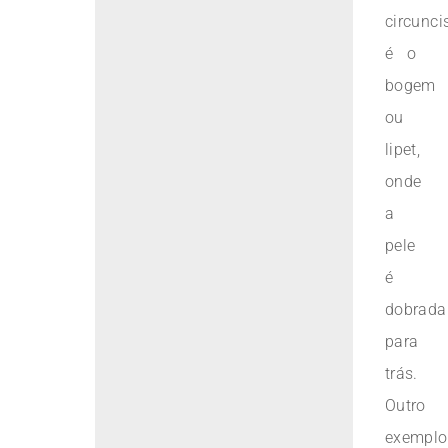
circunci
é o
bogem
ou
lipet,
onde
a
pele
é
dobrada
para
trás.
Outro
exemplo