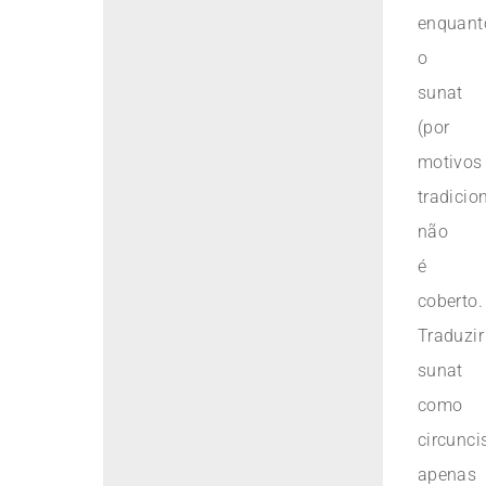
enquant
o
sunat
(por
motivos
tradicio
não
é
coberto.
Traduzir
sunat
como
circunci
apenas