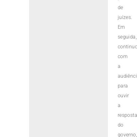
de
juízes.
Em
seguida,
continu
com
a
audiênc
para
ouvir
a
respost
do
governo,