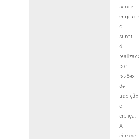
saúde,
enquant
o
sunat
é
realizad
por
razões
de
tradição
e
crença.
A
circunci