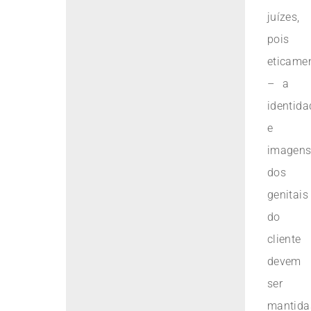
juízes,
pois
eticame
– a
identida
e
imagen
dos
genitais
do
cliente
devem
ser
mantida