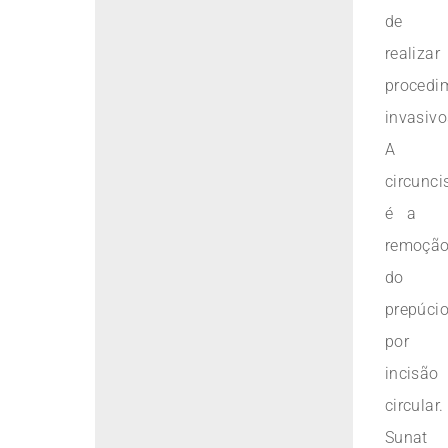
de
realizar
procedi
invasivo
A
circunci
é a
remoçã
do
prepúci
por
incisão
circular.
Sunat