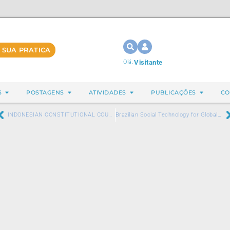
 SUA PRATICA
Olá,
Visitante
S
POSTAGENS
ATIVIDADES
PUBLICAÇÕES
CO
INDONESIAN CONSTITUTIONAL COURT DETERMINES CONTRAFLOW IN INTEGRATIVE MEDICINE: EXPERIENCE REPORT OF SUNAT LAWSUIT
Brazilian Social Technology for Global Mental Health: Integrative Community Therapy as an Effective, Scalable, and Low-Cost Response to Post-Pandemic Suffering