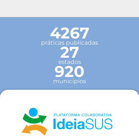
4267
práticas publicadas
27
estados
920
municípios