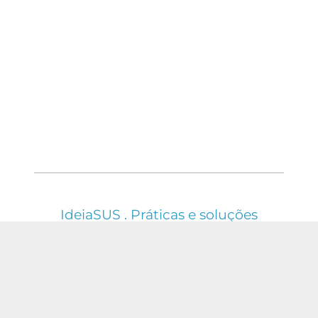
IdeiaSUS . Práticas e soluções
em saúde do SUS
ESTE WEBSITE É REGIDO PELA POLÍTICA DE
ACESSO ABERTO AO CONHECIMENTO, QUE
BUSCA GARANTIR À SOCIEDADE O ACESSO
GRATUITO, PÚBLICO E ABERTO AO CONTEÚDO
INTEGRAL DE TODA OBRA INTELECTUAL