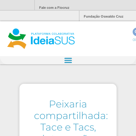
Fale com a Fiocruz
Fundação Oswaldo Cruz
Ol
Peixaria
compartilhada:
Tace e Tacs,