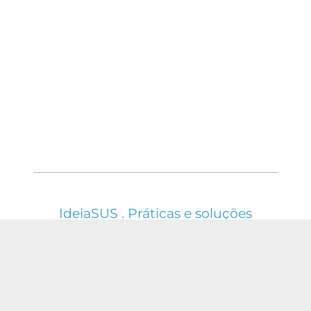
IdeiaSUS . Práticas e soluções
em saúde do SUS
ESTE WEBSITE É REGIDO PELA POLÍTICA DE
ACESSO ABERTO AO CONHECIMENTO, QUE
BUSCA GARANTIR À SOCIEDADE O ACESSO
GRATUITO, PÚBLICO E ABERTO AO CONTEÚDO