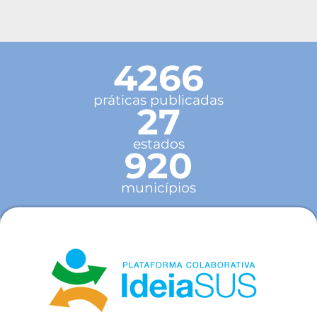
4266
práticas publicadas
27
estados
920
municípios