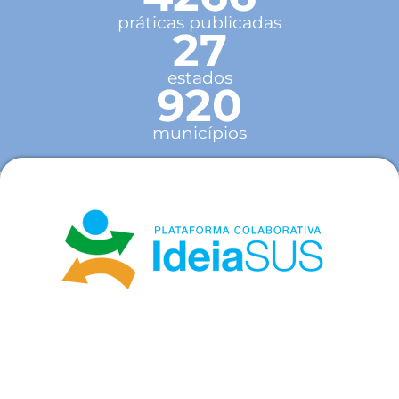
práticas publicadas
27
estados
920
municípios