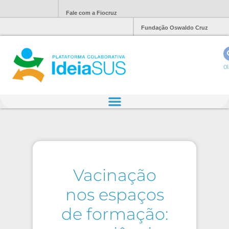
Fale com a Fiocruz
Fundação Oswaldo Cruz
Ol
Vacinação
nos espaços
de formação: