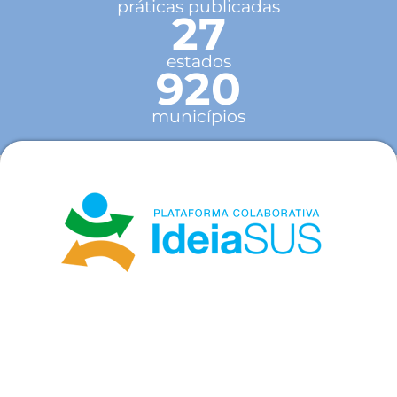
práticas publicadas
27
estados
920
municípios