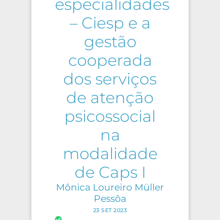
especialidades
– Ciesp e a
gestão
cooperada
dos serviços
de atenção
psicossocial
na
modalidade
de Caps I
Mônica Loureiro Müller
Pessôa
23 SET 2023