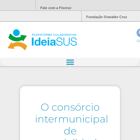
Fale com a Fiocruz
Fundação Oswaldo Cruz
Ol
O consórcio
intermunicipal
de