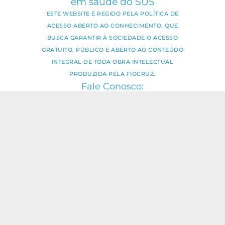
em saúde do SUS
ESTE WEBSITE É REGIDO PELA POLÍTICA DE
ACESSO ABERTO AO CONHECIMENTO, QUE
BUSCA GARANTIR À SOCIEDADE O ACESSO
GRATUITO, PÚBLICO E ABERTO AO CONTEÚDO
INTEGRAL DE TODA OBRA INTELECTUAL
PRODUZIDA PELA FIOCRUZ.
Fale Conosco:
ideia.sus@fiocruz.br
O conteúdo deste portal pode ser
utilizado para todos os fins não
comerciais, respeitados e reservados os
direitos dos autores.