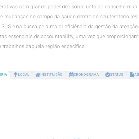
berativas com grande poder decisório junto ao conselho mun
ue mudanças no campo da saúde dentro do seu território resi
 SUS e na busca pela maior eficiência da gestão da atenção
ntas essenciais de accountability, uma vez que proporcion
 trabalhos daquela região específica.
ORIA
LOCAL
INSTITUIÇÃO
CRONOGRAMA
STATUS
AR