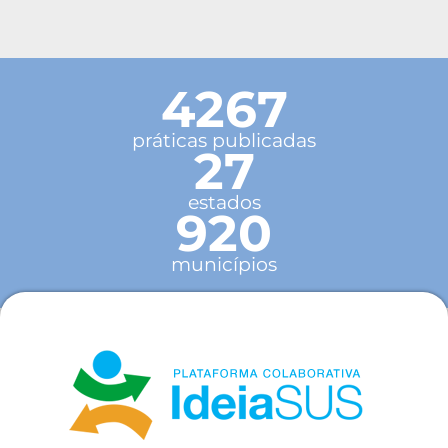
4267
práticas publicadas
27
estados
920
municípios