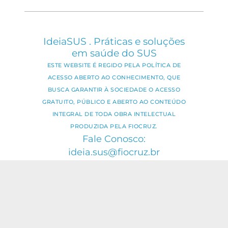
IdeiaSUS . Práticas e soluções
em saúde do SUS
ESTE WEBSITE É REGIDO PELA POLÍTICA DE
ACESSO ABERTO AO CONHECIMENTO, QUE
BUSCA GARANTIR À SOCIEDADE O ACESSO
GRATUITO, PÚBLICO E ABERTO AO CONTEÚDO
INTEGRAL DE TODA OBRA INTELECTUAL
PRODUZIDA PELA FIOCRUZ.
Fale Conosco:
ideia.sus@fiocruz.br
O conteúdo deste portal pode ser
utilizado para todos os fins não
comerciais, respeitados e reservados os
direitos dos autores.