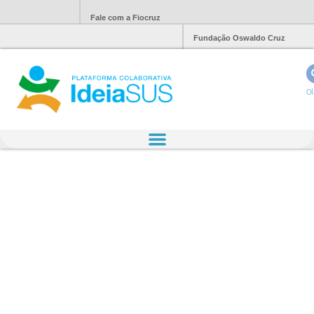
Fale com a Fiocruz
Fundação Oswaldo Cruz
Ol