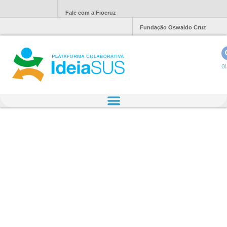
Fale com a Fiocruz
Fundação Oswaldo Cruz
Ol