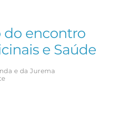
o do encontro
icinais e Saúde
anda e da Jurema
te