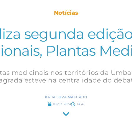
Notícias
liza segunda ediçã
ionais, Plantas Med
ntas medicinais nos territórios da Umb
agrada esteve na centralidade do deba
KATIA SILVA MACHADO
03 out 2024
14:47