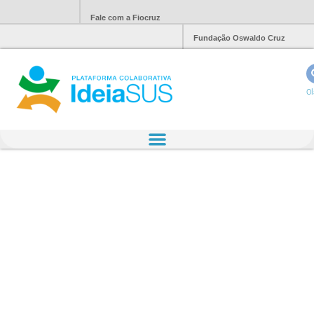
Fale com a Fiocruz
Fundação Oswaldo Cruz
Ol