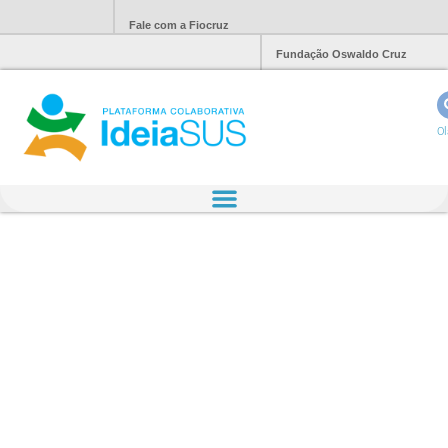
Fale com a Fiocruz
Fundação Oswaldo Cruz
Ol