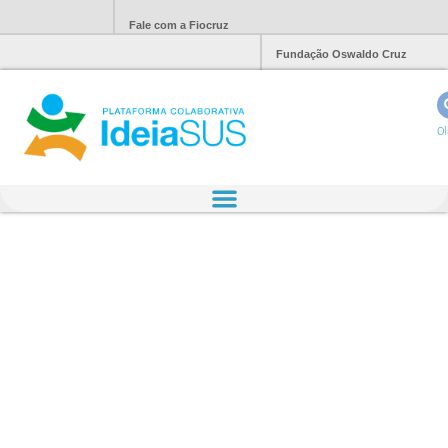
Fale com a Fiocruz
Fundação Oswaldo Cruz
Ol